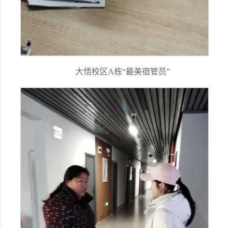
大悟校区A栋“最美宿管员”