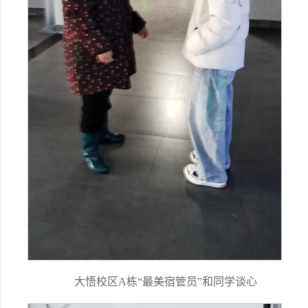
大悟校区A栋“最美宿管员”和同学谈心