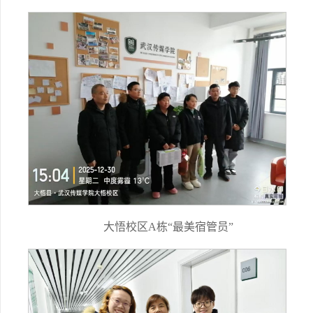
大悟校区A栋“最美宿管员”